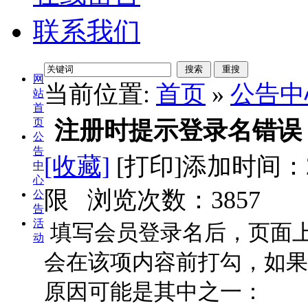
联系我们
网
当前位置:
首页
»
公告中
站
首
页
注册时提示登录名错误
公
告
[收藏]
[打印]
添加时间：2
中
心
限 浏览次数：
3857
公
告
活
填写会员登录名后，页面
动
会在该项内容前打勾，如果
原因可能是其中之一：