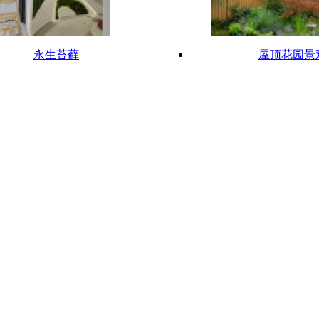
永生苔藓
屋顶花园景