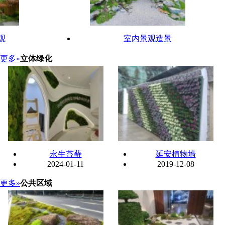
观
室内景观造景
更多»
立体绿化
永生苔藓
延安植物墙
2024-01-11
2019-12-08
更多»
公共区域