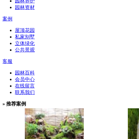
园林养护
园林资材
案例
屋顶花园
私家别墅
立体绿化
公共景观
客服
园林百科
会员中心
在线留言
联系我们
» 推荐案例