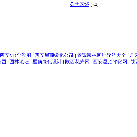
公共区域
(24)
西安VR全景图
|
西安屋顶绿化公司
|
景观园林网址导航大全
|
丹
花园
|
园林论坛
|
屋顶绿化设计
|
陕西花卉网
|
西安屋顶绿化网
|
陕