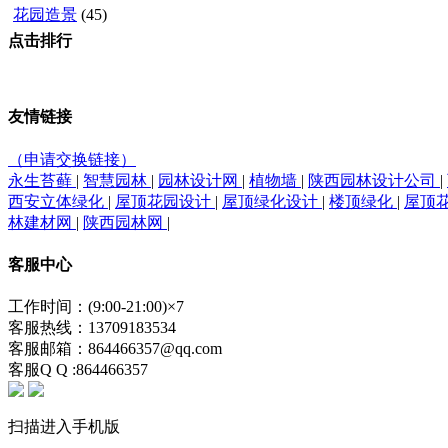
花园造景
(45)
点击排行
友情链接
（申请交换链接）
永生苔藓
|
智慧园林
|
园林设计网
|
植物墙
|
陕西园林设计公司
|
西安立体绿化
|
屋顶花园设计
|
屋顶绿化设计
|
楼顶绿化
|
屋顶
林建材网
|
陕西园林网
|
客服中心
工作时间：(9:00-21:00)×7
客服热线：13709183534
客服邮箱：864466357@qq.com
客服Q Q :864466357
扫描进入手机版