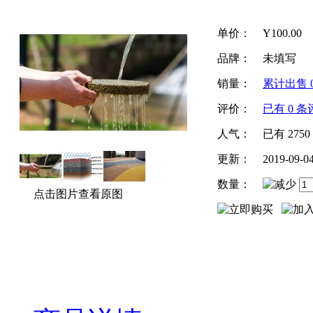
单价：
Y
100.00
品牌：
未填写
销量：
累计出售
评价：
已有
0
条
人气：
已有
2750
更新：
2019-09-0
数量：
点击图片查看原图