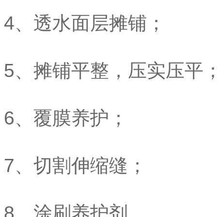
4、透水面层摊铺；
5、摊铺平整，压实压平
6、覆膜养护；
7、切割伸缩缝；
8、涂刷养护剂。