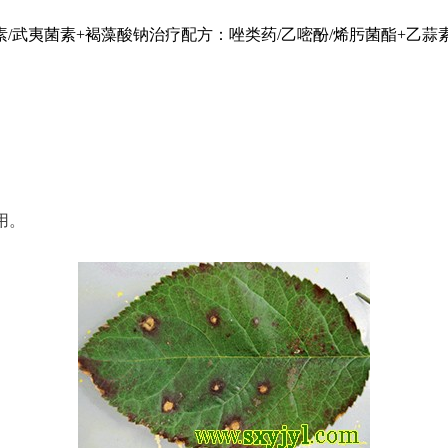
武夷菌素+褐藻酸钠治疗配方：唑类药/乙嘧酚/烯肟菌酯+乙蒜素
用。