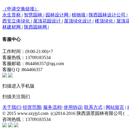
（申请交换链接）
永生苔藓
|
智慧园林
|
园林设计网
|
植物墙
|
陕西园林设计公司
|
西安立体绿化
|
屋顶花园设计
|
屋顶绿化设计
|
楼顶绿化
|
屋顶
林建材网
|
陕西园林网
|
客服中心
工作时间：(9:00-21:00)×7
客服热线：13709183534
客服邮箱：864466357@qq.com
客服Q Q :864466357
扫描进入手机版
扫描关注我们
关于我们
|
经营范围
|
服务流程
|
使用协议
|
联系方式
|
网站留言
|
© 2015 www.sxyjyl.com (c)2014-2016 陕西源景园林有限公司{
咨询热线：13709183534