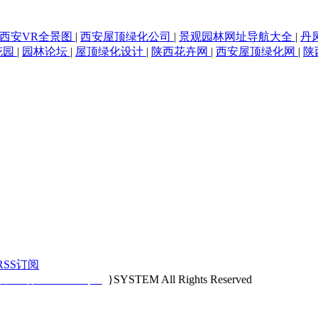
西安VR全景图
|
西安屋顶绿化公司
|
景观园林网址导航大全
|
丹
花园
|
园林论坛
|
屋顶绿化设计
|
陕西花卉网
|
西安屋顶绿化网
|
陕
RSS订阅
陕ICP备14012684号-3
}SYSTEM All Rights Reserved