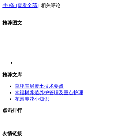
共
0
条 [查看全部]
相关评论
推荐图文
推荐文库
草坪表层覆土技术要点
幸福树养殖养护管理及重点护理
花园养花小知识
点击排行
友情链接