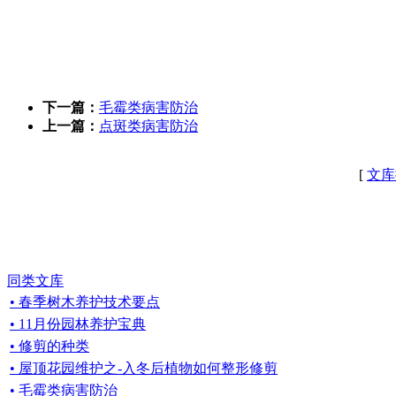
下一篇：
毛霉类病害防治
上一篇：
点斑类病害防治
[
文库
同类文库
• 春季树木养护技术要点
• 11月份园林养护宝典
• 修剪的种类
• 屋顶花园维护之-入冬后植物如何整形修剪
• 毛霉类病害防治