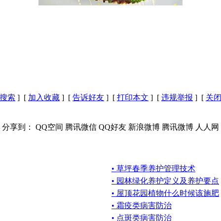
搜索
] [
加入收藏
] [
告诉好友
] [
打印本文
] [
违规举报
] [
关
分享到：
QQ空间
腾讯微信
QQ好友
新浪微博
腾讯微博
人人网
• 草坪春季养护管理技术
• 园林绿化养护定义及养护要点
• 屋顶花园植物什么时候该施肥
• 霜疫类病害防治
• 点斑类病害防治