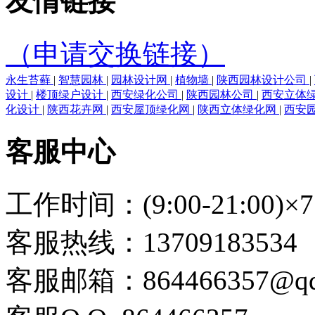
友情链接
（申请交换链接）
永生苔藓
|
智慧园林
|
园林设计网
|
植物墙
|
陕西园林设计公司
|
设计
|
楼顶绿户设计
|
西安绿化公司
|
陕西园林公司
|
西安立体
化设计
|
陕西花卉网
|
西安屋顶绿化网
|
陕西立体绿化网
|
西安
客服中心
工作时间：(9:00-21:00)×7
客服热线：13709183534
客服邮箱：864466357@qq