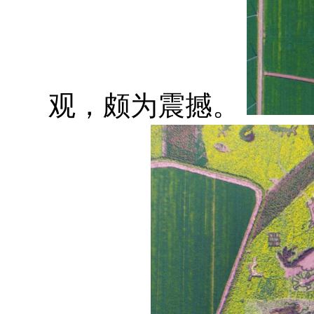
观，颇为震撼。