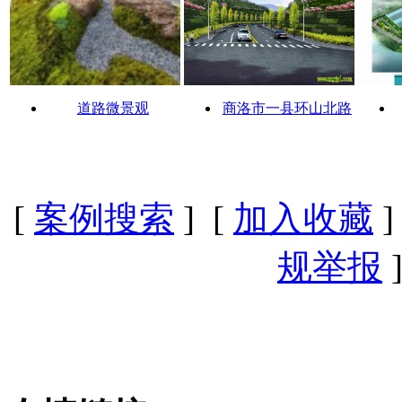
道路微景观
商洛市一县环山北路
[
案例搜索
] [
加入收藏
]
规举报
]